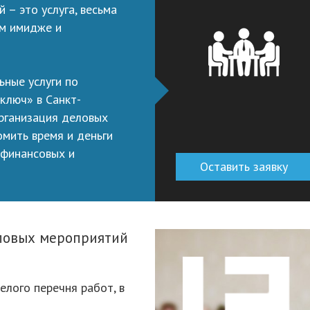
– это услуга, весьма
ем имидже и
ьные услуги по
ключ» в Санкт-
рганизация деловых
омить время и деньги
 финансовых и
Оставить заявку
еловых мероприятий
елого перечня работ, в