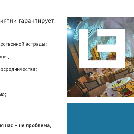
риятии гарантирует
ественной эстрады;
ицы;
посредничества;
ью;
я нас – не проблема,