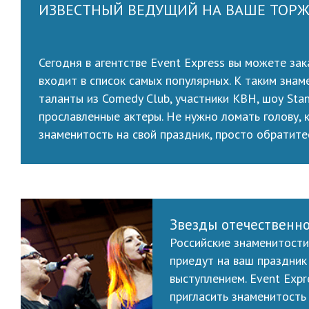
ИЗВЕСТНЫЙ ВЕДУЩИЙ НА ВАШЕ ТОР
Сегодня в агентстве Event Express вы можете за
входит в список самых популярных. К таким зна
таланты из Comedy Club, участники КВН, шоу Stan
прославленные актеры. Не нужно ломать голову, к
знаменитость на свой праздник, просто обратитес
Звезды отечественн
Российские знаменитости
приедут на ваш праздник 
выступлением. Event Expr
пригласить знаменитость