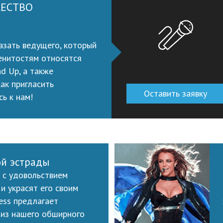
ЖЕСТВО
казать ведущего, который
менитостям относятся
d Up, а также
ак пригласить
Оставить заявку
ь к нам!
ой эстрады
 с удовольствием
и украсят его своим
ess предлагает
 из нашего обширного